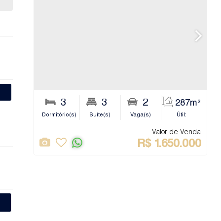
3
3
2
287m²
Dormitório(s)
Suíte(s)
Vaga(s)
Útil:
Banhe
Valor de Venda
R$
1.650.000