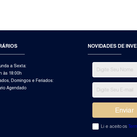
RÁRIOS
NOVIDADES DE INV
nda a Sexta:
h às 18:00h
dos, Domingos e Feriados:
ário Agendado
m
Li e aceito os
Ter