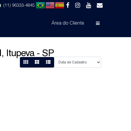
(11) 96333-4845
Área do Cliente
, Itupeva - SP