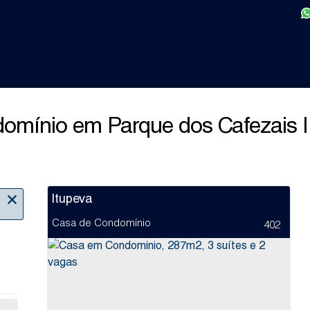
mínio em Parque dos Cafezais II
Itupeva
Casa de Condomínio
402