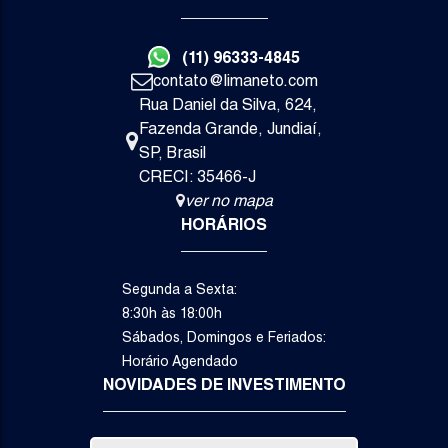
3
3
4
(11) 96333-4845
Dormitório(s)
Suíte(s)
Vaga(s)
contato@limaneto.com
Va
Rua Daniel da Silva
,
624
,
R$
3.
Fazenda Grande
,
Jundiaí
,
SP
,
Brasil
CRECI: 35466-J
ver no mapa
HORÁRIOS
Segunda a Sexta:
8:30h às 18:00h
Sábados, Domingos e Feriados:
Horário Agendado
NOVIDADES DE INVESTIMENTO