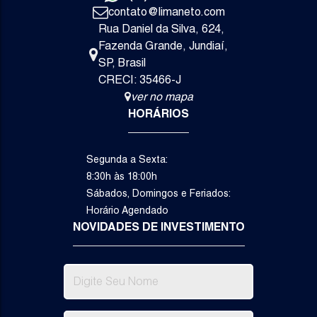
contato@limaneto.com
Rua Daniel da Silva
,
624
,
Fazenda Grande
,
Jundiaí
,
4
2
5
SP
,
Brasil
Dormitório(s)
Suíte(s)
Vaga(s)
CRECI: 35466-J
Va
ver no mapa
R$
1.
HORÁRIOS
Segunda a Sexta:
8:30h às 18:00h
Sábados, Domingos e Feriados:
Horário Agendado
NOVIDADES DE INVESTIMENTO