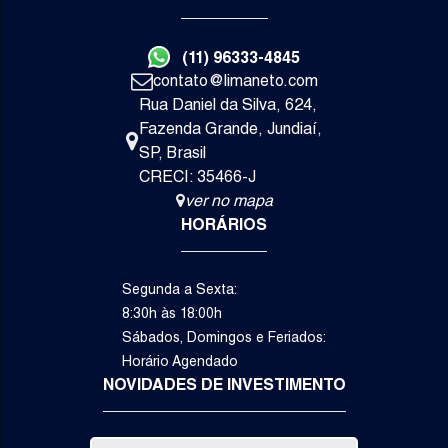
3
1
4
(11) 96333-4845
Dormitório(s)
Suíte(s)
Vaga(s)
contato@limaneto.com
Va
Rua Daniel da Silva
,
624
,
R$
Fazenda Grande
,
Jundiaí
,
SP
,
Brasil
CRECI: 35466-J
ver no mapa
HORÁRIOS
Segunda a Sexta:
8:30h às 18:00h
Sábados, Domingos e Feriados:
Horário Agendado
NOVIDADES DE INVESTIMENTO