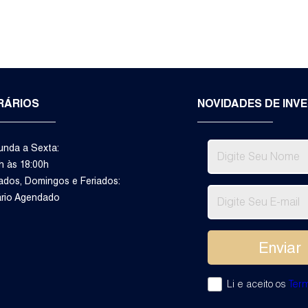
RÁRIOS
NOVIDADES DE INV
nda a Sexta:
m
h às 18:00h
dos, Domingos e Feriados:
ário Agendado
Li e aceito os
Ter