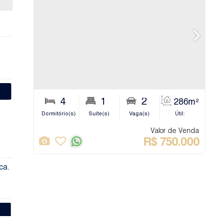
4
1
2
286m²
Dormitório(s)
Suíte(s)
Vaga(s)
Útil:
Banhe
Valor de Venda
R$
750.000
ca.