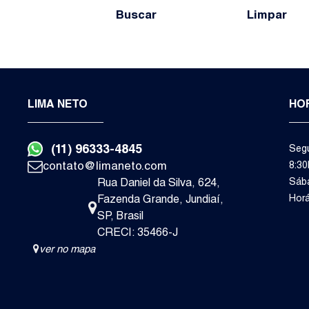
Buscar
Limpar
Vila Vianelo (1)
Valor do Imóvel
De
Até
LIMA NETO
HO
Distância do Mar
(11) 96333-4845
Segu
De
m
Até
contato@limaneto.com
8:30
Rua Daniel da Silva
,
624
,
Sába
Quartos
Fazenda Grande
,
Jundiaí
,
Hor
4+
1+
2+
3+
5+
SP
,
Brasil
CRECI: 35466-J
ver no mapa
Banheiros
3+
1+
2+
4+
5+