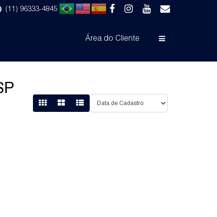
(11) 96333-4845
Área do Cliente
 SP