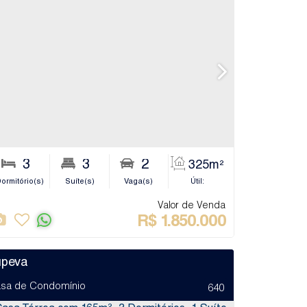
5
3
2
3
2
5
250m²
325m²
ro(s)
ormitório(s)
Sala(s)
Suíte(s)
Terreno:
Vaga(s)
Útil:
Banheiro(s)
S
Valor de Venda
R$
1.850.000
upeva
sa de Condomínio
640