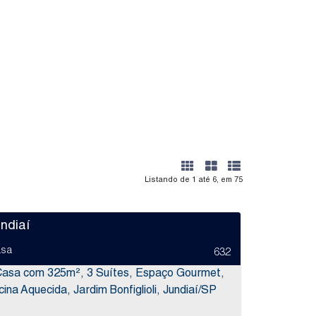
Listando de 1 até 6, em 75
ndiaí
sa
632