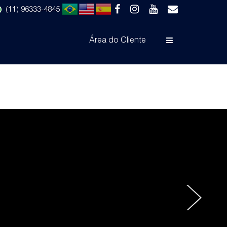
(11) 96333-4845
Área do Cliente
532
›