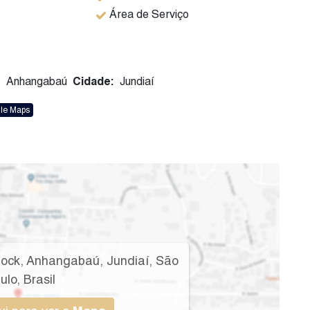
Área de Serviço
:
Anhangabaú
Cidade:
Jundiaí
gle Maps
lock
,
Anhangabaú
,
Jundiaí
,
São
ulo
,
Brasil