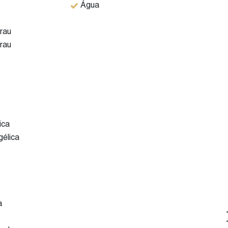
Água
rau
uíte com closet. Pode ser revertido para 3 dormitórios,
rau
ica
gélica
a