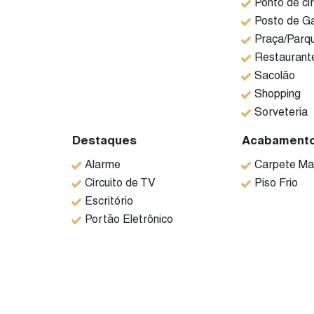
Ponto de cir
Posto de Ga
Praça/Parq
Restaurant
Sacolão
Shopping
Sorveteria
Destaques
Acabament
Alarme
Carpete Ma
Circuito de TV
Piso Frio
Escritório
Portão Eletrônico