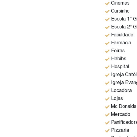
Cinemas
Banheiro social.
Cursinho
Escola 1º G
Área do casal: dois dormitórios convertidos em s
Escola 2º G
sendo 1 suíte.
Faculdade
Farmácia
Feiras
Agende sua visita ;)
Habibs
Hospital
Igreja Catól
Igreja Evan
Locadora
Lojas
Mc Donalds
Mercado
Panificador
Pizzaria