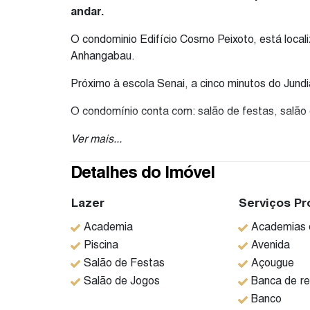
andar.
O condominio Edifício Cosmo Peixoto, está local
Anhangabau.
Próximo à escola Senai, a cinco minutos do Jundia
O condomínio conta com: salão de festas, salão 
SOBRE O APARTAMENTO:
Ver mais...
Apartamento no primeiro andar, 3 dormitórios, 1
Detalhes do Imóvel
Sala dividida em 4 ambientes: escritório, sala de 
Lazer
Serviços Pr
Lavabo na sala para atender visitas.
Academia
Academias d
Piscina
Avenida
Cozinha com armários planejados, lavanderia e ba
Salão de Festas
Açougue
Sala com varanda e escritório.
Salão de Jogos
Banca de re
Banco
Primeiro dormitório com armários planejados.