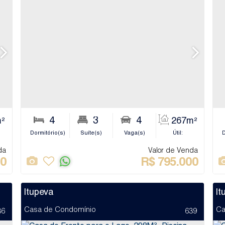
3
4
1
3
4
²
324m²
267m²
Banheiro(s)
Dormitório(s)
Sala(s)
Suíte(s)
Terreno:
Vaga(s)
Útil:
Banhei
D
da
Valor de Venda
00
R$
795.000
Itupeva
It
Casa de Condomínio
Ca
36
639