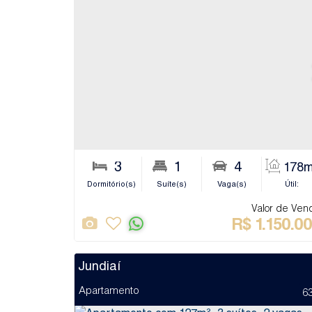
3
1
4
178m
Dormitório(s)
Suíte(s)
Vaga(s)
Útil:
Valor de Ven
R$
1.150.0
Jundiaí
Apartamento
6