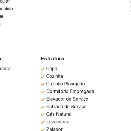
cular
solina
ue
e
o
Estrutura
deira
Copa
Cozinha
Cozinha Planejada
Dormitório Empregada
Elevador de Serviço
Entrada de Serviço
Gás Natural
Lavanderia
Zelador