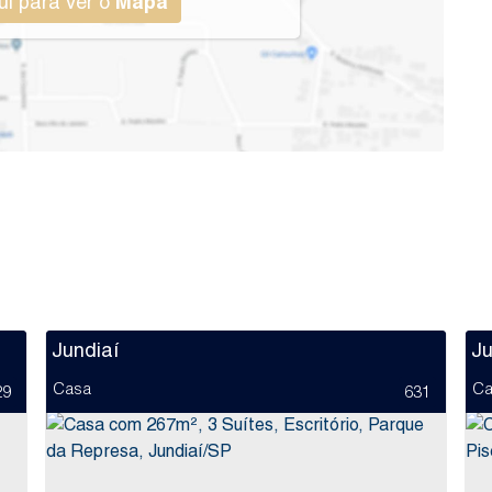
ui para ver o
Mapa
Jundiaí
Ju
Casa
Ca
29
631