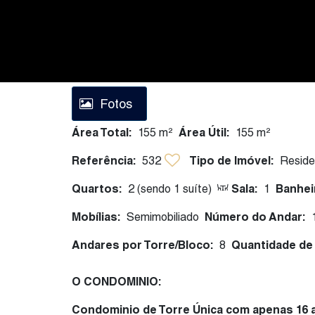
Fotos
Área Total:
155 m²
Área Útil:
155 m²
Referência:
532
Tipo de Imóvel:
Reside
Quartos:
2 (sendo 1 suíte)
Sala:
1
Banhei
Mobílias:
Semimobiliado
Número do Andar:
Andares por Torre/Bloco:
8
Quantidade de 
O CONDOMINIO:
Condominio de Torre Única com apenas 16 