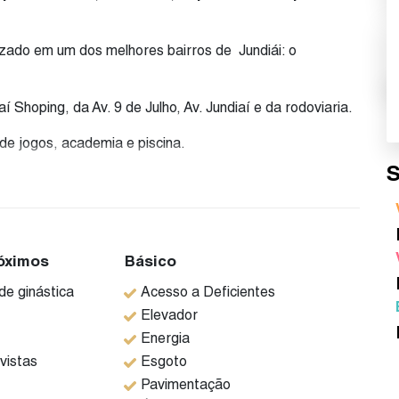
izado em um dos melhores bairros de Jundiái: o
í Shoping, da Av. 9 de Julho, Av. Jundiaí e da rodoviaria.
de jogos, academia e piscina.
S
 suite com closet, 2 vagas cobertas.
estar, sala de TV e sala de jantar.
óximos
Básico
e ginástica
Acesso a Deficientes
Elevador
nheiro, piso frio.
Energia
vistas
Esgoto
Pavimentação