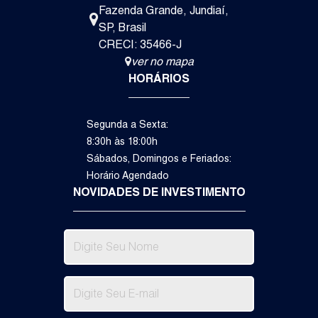
R$
1.
Fazenda Grande
,
Jundiaí
,
SP
,
Brasil
CRECI: 35466-J
Itupeva
ver no mapa
Casa de Condomínio
HORÁRIOS
Segunda a Sexta:
8:30h às 18:00h
Sábados, Domingos e Feriados:
Horário Agendado
NOVIDADES DE INVESTIMENTO
3
1
4