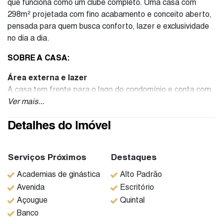
que funciona como um clube completo. Uma casa com
298m² projetada com fino acabamento e conceito aberto,
pensada para quem busca conforto, lazer e exclusividade
no dia a dia.
SOBRE A CASA:
Área externa e lazer
A casa tem frente para o lago do condomínio e conta com
piscina aquecida por energia solar — um mergulho a
Ver mais...
qualquer hora do ano. O espaço gourmet é completo, com
Detalhes do Imóvel
churrasqueira a carvão e forno de pizza, ideal para
receber familiares e amigos. A varanda com solarium tem
vista para a área verde do residencial, perfeita para
Serviços Próximos
Destaques
relaxar ao fim do dia.
Academias de ginástica
Alto Padrão
Ambientes internos
Avenida
Escritório
Sala de estar, TV e jantar em conceito aberto, integrados
Açougue
Quintal
à cozinha americana com bancada em granito preto,
Banco
cooktop e coifa. A suíte principal tem closet e banheira de