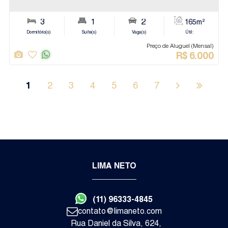
Jundiaí
Apartamento
1
2
3
4
5
6
7
LIMA NETO
3
3
2
(11) 96333-4845
Dormitório(s)
Suíte(s)
Vaga(s)
contato@limaneto.com
Va
Rua Daniel da Silva
,
624
,