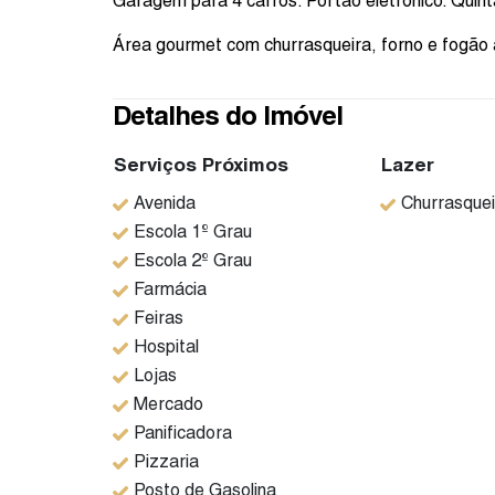
Garagem para 4 carros. Portão eletrônico. Quint
Área gourmet com churrasqueira, forno e fogão 
Detalhes do Imóvel
Serviços Próximos
Lazer
Avenida
Churrasquei
Escola 1º Grau
Escola 2º Grau
Farmácia
Feiras
Hospital
Lojas
Mercado
Panificadora
Pizzaria
Posto de Gasolina