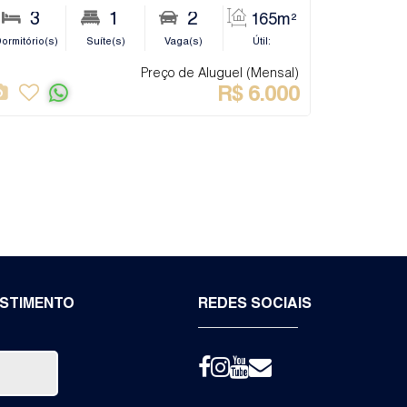
4
3
2
1
2
3
298m²
323m²
165m²
ro(s)
ormitório(s)
Sala(s)
Suíte(s)
Privativo:
Vaga(s)
Terreno:
Útil:
Banheiro(s)
S
Preço de Aluguel (Mensal)
R$
6.000
ESTIMENTO
REDES SOCIAIS