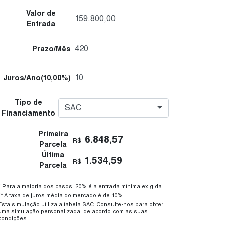
Valor de
Entrada
Prazo/Mês
Juros/Ano
(10,00%)
Tipo de
SAC
Financiamento
Primeira
6.848,57
R$
Parcela
Última
1.534,59
R$
Parcela
* Para a maioria dos casos, 20% é a entrada mínima exigida.
** A taxa de juros média do mercado é de 10%.
Esta simulação utiliza a tabela SAC. Consulte-nos para obter
uma simulação personalizada, de acordo com as suas
condições.