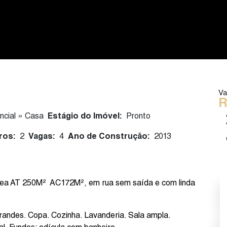
Va
R
ncial
»
Casa
Estágio do Imóvel:
Pronto
ros:
2
Vagas:
4
Ano de Construção:
2013
rrea AT 250M² AC172M², em rua sem saída e com linda
randes. Copa. Cozinha. Lavanderia. Sala ampla.