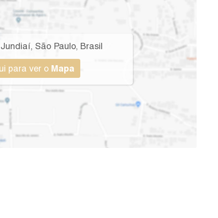
,
Jundiaí
,
São Paulo
,
Brasil
ui para ver o
Mapa