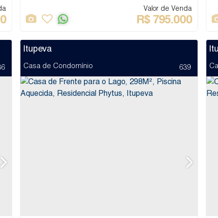
da
Valor de Venda
00
R$
795.000
Itupeva
It
Casa de Condomínio
Ca
36
639