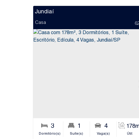
Jundiaí
Casa
6
3
1
4
178m
Dormitório(s)
Suíte(s)
Vaga(s)
Útil: