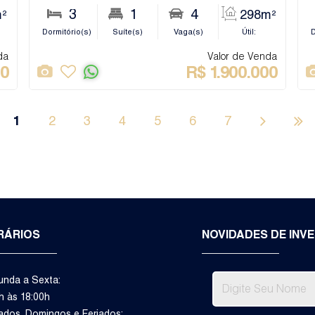
4
3
1
1
4
²
127m²
298m²
Banheiro(s)
Dormitório(s)
Sala(s)
Suíte(s)
Privativo:
Vaga(s)
Útil:
Banhei
D
da
Valor de Venda
00
R$
1.900.000
1
2
3
4
5
6
7
RÁRIOS
NOVIDADES DE INV
nda a Sexta:
h às 18:00h
dos, Domingos e Feriados: