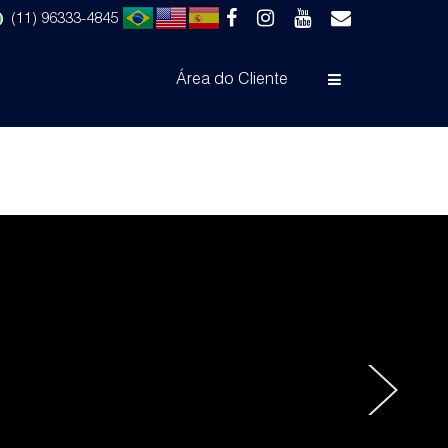
(11) 96333-4845
Área do Cliente
524
›