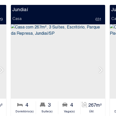
Jundiaí
Ju
Casa
Ca
29
631
3
4
1
3
4
²
324m²
267m²
Banheiro(s)
Dormitório(s)
Sala(s)
Suíte(s)
Terreno:
Vaga(s)
Útil:
Banhei
D