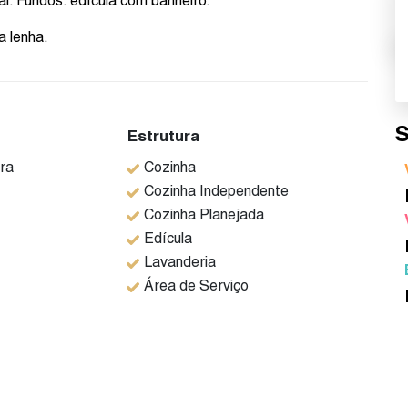
al. Fundos: edícula com banheiro.
a lenha.
S
Estrutura
ra
Cozinha
Cozinha Independente
Cozinha Planejada
Edícula
Lavanderia
Área de Serviço