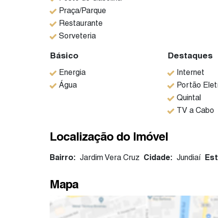
Praça/Parque
Restaurante
Sorveteria
Básico
Destaques
Energia
Internet
Água
Portão Elet
Quintal
TV a Cabo
Localização do Imóvel
Bairro:
Jardim Vera Cruz
Cidade:
Jundiaí
Est
Mapa