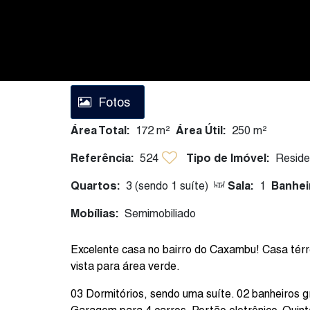
Fotos
Área Total:
172 m²
Área Útil:
250 m²
Referência:
524
Tipo de Imóvel:
Reside
Quartos:
3 (sendo 1 suíte)
Sala:
1
Banhei
Mobílias:
Semimobiliado
Excelente casa no bairro do Caxambu! Casa té
vista para área verde.
03 Dormitórios, sendo uma suíte. 02 banheiros g