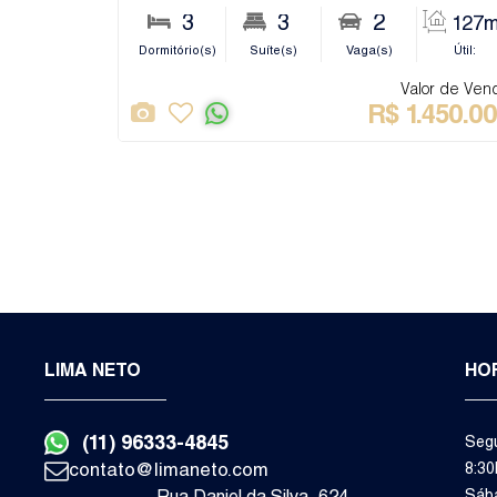
3
3
2
127m
Dormitório(s)
Suíte(s)
Vaga(s)
Útil:
Valor de Ven
R$
1.450.0
LIMA NETO
HO
(11) 96333-4845
Segu
contato@limaneto.com
8:30
Rua Daniel da Silva
,
624
,
Sába