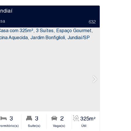
ndiaí
sa
632
5
3
2
3
2
5
250m²
325m²
ro(s)
ormitório(s)
Sala(s)
Suíte(s)
Terreno:
Vaga(s)
Útil:
Banheiro(s)
S