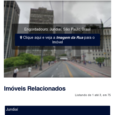
Engordadouro
,
Jundiaí
,
São Paulo
,
Brasil
Clique aqui e veja a
Imagem da Rua
para o
Imóvel
Imóveis Relacionados
Listando de 1 até 3, em 75