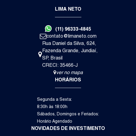
3
3
2
LIMA NETO
Dormitório(s)
Suíte(s)
Vaga(s)
Va
R$
1.
(11) 96333-4845
contato@limaneto.com
Rua Daniel da Silva
,
624
,
Itupeva
Fazenda Grande
,
Jundiaí
,
Casa de Condomínio
SP
,
Brasil
CRECI: 35466-J
ver no mapa
HORÁRIOS
Segunda a Sexta:
8:30h às 18:00h
Sábados, Domingos e Feriados:
Horário Agendado
NOVIDADES DE INVESTIMENTO