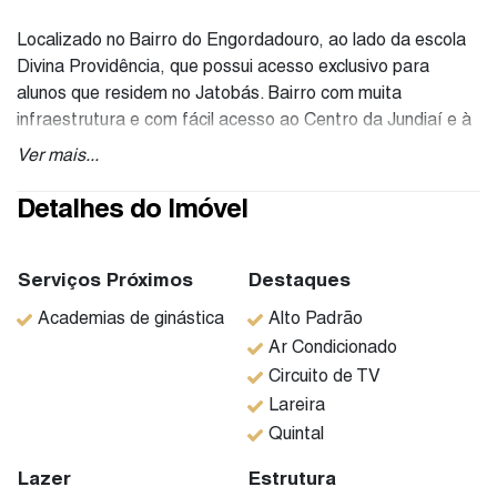
Localizado no Bairro do Engordadouro, ao lado da escola
Divina Providência, que possui acesso exclusivo para
alunos que residem no Jatobás. Bairro com muita
infraestrutura e com fácil acesso ao Centro da Jundiaí e à
rodovia Anhanguera.
Ver mais...
Belíssima casa no Condomínio Bosque dos Jatobás, com
244m2 de construção, localizada em área reservada,
Detalhes do Imóvel
próxima ao lazer e bosque para caminhada.
Fino acabamento nos ambientes. No térreo, os ambientes
Serviços Próximos
Destaques
são amplos, em conceito aberto, permitindo integração
Academias de ginástica
Alto Padrão
para toda a família. Sua requintada sala de estar possui
Ar Condicionado
uma bela lareira para aquecer os dias frios e também ar-
Circuito de TV
condicionado para refrescar os ambientes em dias mais
Lareira
quentes.
Quintal
Conta com escritório todo planejado, essencial para dias
Lazer
Estrutura
de home office.