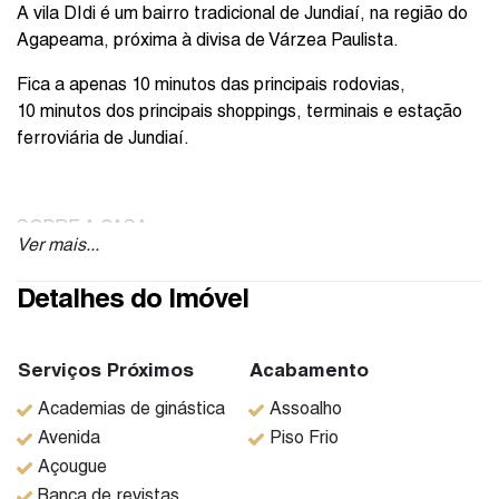
A vila DIdi é um bairro tradicional de Jundiaí, na região do
Agapeama, próxima à divisa de Várzea Paulista.
Fica a apenas 10 minutos das principais rodovias,
10
minutos dos principais shoppings, terminais e estação
ferroviária de Jundiaí.
SOBRE A CASA:
Ver mais...
Excelente casa na Vila Didi, bairro Agapeama, com 3
Detalhes do Imóvel
dormitórios, 1 suíte e 5 vagas cobertas.
Portão com vitraux separando a garagem da área de
serviço.
Serviços Próximos
Acabamento
Academias de ginástica
Assoalho
Porta da sala toda trabalhada.
Avenida
Piso Frio
Cozinha espaçosa, com azulejos até o teto, p
ia com
Açougue
gabinete em ótimo estado de conservação.
Banca de revistas