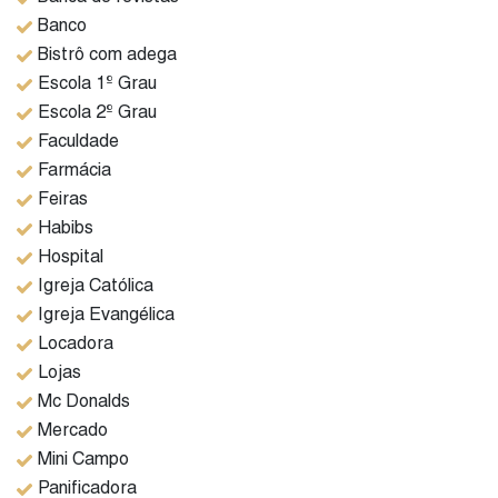
Banco
Piso dos quartos em taco muito bem conservados e piso
Bistrô com adega
frio nos demais cômodos.
Escola 1º Grau
Banheiro com box.
Escola 2º Grau
Faculdade
Quartos bem arejados.
Farmácia
Área de serviços bem espaçosa.Na parte superior espaço
Feiras
para secagem de roupas
Habibs
Hospital
Igreja Católica
Agende uma visita. Aproveite essa oportunidade!
Igreja Evangélica
Locadora
Lojas
Mc Donalds
Mercado
Mini Campo
Panificadora