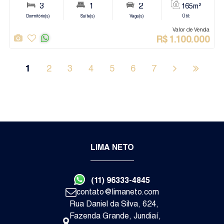
1
2
3
4
5
6
7
3
3
2
Dormitório(s)
Suíte(s)
Vaga(s)
Va
LIMA NETO
R$
1.
(11) 96333-4845
Itupeva
contato@limaneto.com
Casa de Condomínio
Rua Daniel da Silva
,
624
,
Fazenda Grande
,
Jundiaí
,