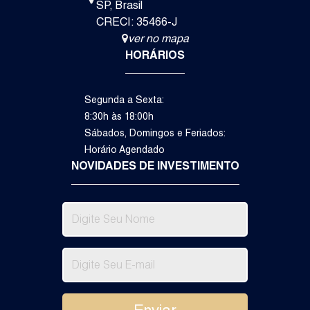
SP
,
Brasil
CRECI: 35466-J
ver no mapa
HORÁRIOS
Segunda a Sexta:
8:30h às 18:00h
Sábados, Domingos e Feriados:
Horário Agendado
NOVIDADES DE INVESTIMENTO
3
1
4
Dormitório(s)
Suíte(s)
Vaga(s)
Va
R$
1.
Itupeva