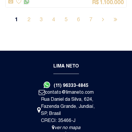
1
2
3
4
5
6
7
LIMA NETO
3
3
2
Dormitório(s)
Suíte(s)
Vaga(s)
(11) 96333-4845
Va
contato@limaneto.com
R$
1.
Rua Daniel da Silva
,
624
,
Fazenda Grande
,
Jundiaí
,
SP
,
Brasil
Itupeva
CRECI: 35466-J
Casa de Condomínio
ver no mapa