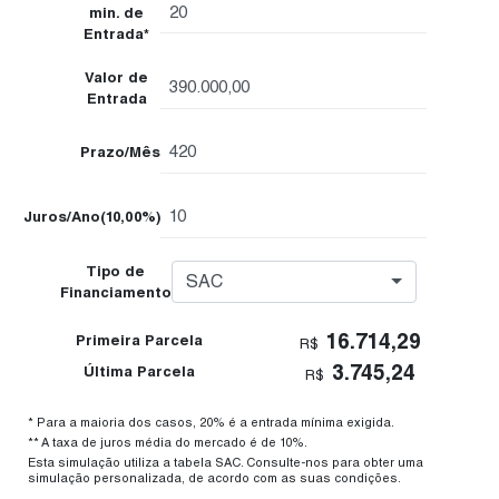
completam os atrativos que fazem de Itupeva, sem
min. de
Entrada*
dúvidas, uma das melhores cidades para se morar no
Brasil.
Valor de
Entrada
Agende sua visita. Será um prazer te receber aqui!
Prazo/Mês
Juros/Ano
(10,00%)
Tipo de
SAC
Financiamento
16.714,29
Primeira Parcela
R$
3.745,24
Última Parcela
R$
* Para a maioria dos casos, 20% é a entrada mínima exigida.
** A taxa de juros média do mercado é de 10%.
Esta simulação utiliza a tabela SAC. Consulte-nos para obter uma
simulação personalizada, de acordo com as suas condições.