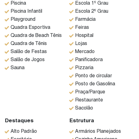
Piscina
Escola 1º Grau
de 4 bocas, armários planejados e churrasqueira a
Piscina Infantil
Escola 2º Grau
carvão instalada.
Lavabo finamente decorado.
Playground
Farmácia
Área de lazer totalmente privativa. Piscina e área de
Quadra Esportiva
Feiras
Solarium em estágio cinza finalizado. Início da fase
Quadra de Beach Tênis
Hospital
de acabamentos. Preparada para instalação de
Quadra de Tênis
Lojas
aquecimento solar.
Salão de Festas
Mercado
Dormitório single que pode ser convertido em suíte.
Salão de Jogos
Panificadora
Banheiro social com fino acabamento, que pode ser
Sauna
Pizzaria
convertido em suíte do single.
Ponto de circular
Área de lavanderia isolada no corredor lateral, com
Posto de Gasolina
armários planejados, trazendo muita funcionalidade
Praça/Parque
para o dia-a-dia.
Restaurante
PAVIMENTO SUPERIOR:
Sacolão
Espaçosa varanda isolada dos dormitórios, em sol
Destaques
Estrutura
da manhã, com vista para o condomínio e área
Alto Padrão
Armários Planejados
verde.