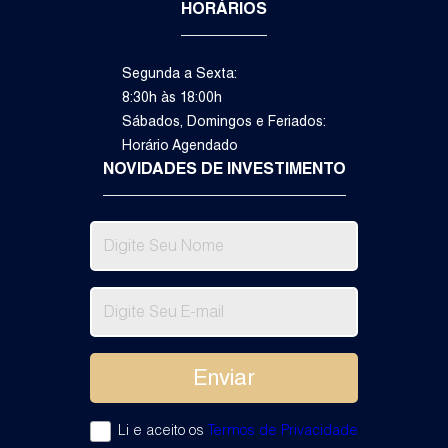
HORÁRIOS
Segunda a Sexta:
8:30h às 18:00h
Sábados, Domingos e Feriados:
Horário Agendado
NOVIDADES DE INVESTIMENTO
3
1
4
Dormitório(s)
Suíte(s)
Vaga(s)
Va
R$
1.
Li e aceito os
Termos de Privacidade