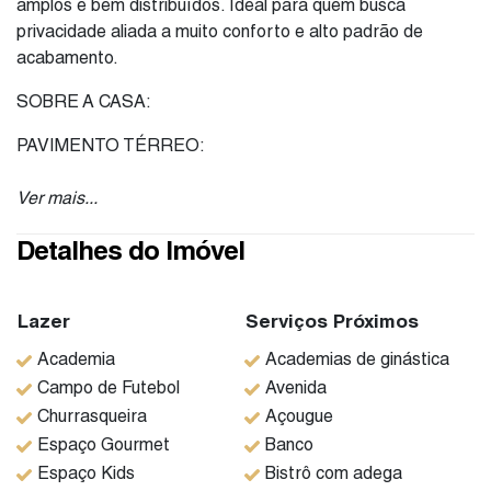
amplos e bem distribuídos. Ideal para quem busca
privacidade aliada a muito conforto e alto padrão de
acabamento.
SOBRE A CASA:
PAVIMENTO TÉRREO:
Garagem com vagas para ao menos 4 veículos,
Ver mais...
sendo 2 cobertas.
Casa toda em conceito aberto, com salas de estar/tv
Detalhes do Imóvel
e jantar integradas à cozinha, estilo americana,
trazendo muita interação entre os ambientes.
Lazer
Sala de estar e TV com pé direito duplo e teto de
Serviços Próximos
madeira em formato abobadado, trazendo muita
Academia
Academias de ginástica
elegância e sofisticação ao ambiente.
Campo de Futebol
Avenida
Cozinha toda planejada, com torre de eletros,
Churrasqueira
Açougue
armários finamente planejados e ilha central com
Espaço Gourmet
Banco
cooktop de 5 bocas.
Espaço Kids
Bistrô com adega
Espaço Gourmet integrado à cozinha, com cooktop