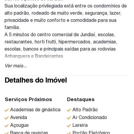
Sua localização privilegiada está entre os condomínios de
alto padrão, rodeado de muito verde, segurança, lazer,
privacidade e muito conforto e comodidade para sua
família.
A 5 minutos do centro comercial de Jundiaí, escolas,
restaurantes, horti frutti, hipermercados, academias,
escolas, bancos e principais saídas para as rodovias
Anhanguera e Bandeirantes.
Agenda já sua visita, sua família merece todo esse
Ver mais...
conforto!
Belíssima casa no Condomínio Malota, 1000 metros de
Detalhes do Imóvel
terreno e 450 metros de área construída, com uma
agradável vista para a Serra do Japi.
Serviços Próximos
Destaques
A casa possui lavabo, sala de estar e jantar toda em
Academias de ginástica
Alto Padrão
conceito aberto, com muito conforto e comodidade para a
Avenida
Ar Condicionado
família curtir momentos agradáveis assistindo filmes com
Açougue
Lareira
uma bela lareira para noites frias.
Banca de revistas
Portão Eletrônico