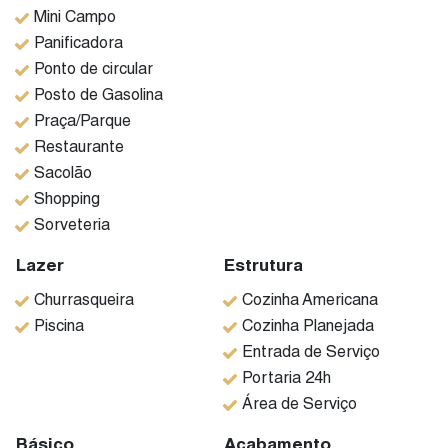
área para comemorações familiar, com churrasqueira,
Mini Campo
forno de pizza, espaço de jogos, redes e uma cozinha
Panificadora
americana para almoço e tomar um maravilhoso drinque
Ponto de circular
para brindar os momentos inesquecíveis.
Posto de Gasolina
Praça/Parque
E para as comemorações continuarem atrativas ainda
Restaurante
temos 2 dormitórios ( 1 suíte ) e mais banheiro
Sacolão
independente.
Shopping
Sorveteria
Canil, pontos para ar condicionado, aquecedor solar, 6
vagas de garagem e pomar.
Lazer
Estrutura
Churrasqueira
Cozinha Americana
Piscina
Cozinha Planejada
Entrada de Serviço
Portaria 24h
Área de Serviço
Básico
Acabamento