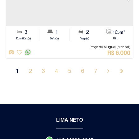
Jundiaí
1
2
3
4
5
6
7
Apartamento
LIMA NETO