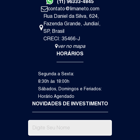
(11) 96333-4845
contato@limaneto.com
Rua Daniel da Silva
,
624
,
Fazenda Grande
,
Jundiaí
,
SP
,
Brasil
3
3
2
CRECI: 35466-J
Dormitório(s)
Suíte(s)
Vaga(s)
ver no mapa
HORÁRIOS
Va
R$
1.
Segunda a Sexta:
Itupeva
8:30h às 18:00h
Sábados, Domingos e Feriados:
Casa de Condomínio
Horário Agendado
NOVIDADES DE INVESTIMENTO