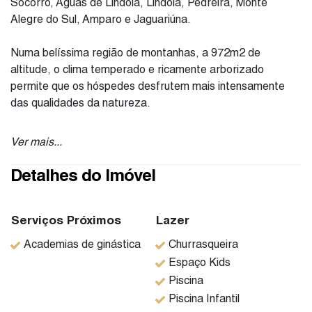
Socorro, Águas de Lindóia, Lindóia, Pedreira, Monte
Alegre do Sul, Amparo e Jaguariúna.
Numa belíssima região de montanhas, a 972m2 de
altitude, o clima temperado e ricamente arborizado
permite que os hóspedes desfrutem mais intensamente
das qualidades da natureza.
Entre as várias opções de lazer, destacam -se o turismo
Ver mais...
rural, além de passeios aos parques com fontes de água
mineral.
Detalhes do Imóvel
A tarde uma ótima opção de fazer compras no centro
comercial de Serra Negra, com as tradicionais malharias,
Serviços Próximos
Lazer
produtos em couro, madeira , tecido, porcelana e
Academias de ginástica
Churrasqueira
decorações em geral.
Espaço Kids
Piscina
Agende já sua visita!
Piscina Infantil