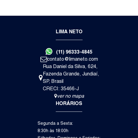
3
3
2
LIMA NETO
Dormitório(s)
Suíte(s)
Vaga(s)
Va
(11) 96333-4845
R$
1.
contato@limaneto.com
Rua Daniel da Silva
,
624
,
Itupeva
Fazenda Grande
,
Jundiaí
,
SP
,
Brasil
Casa de Condomínio
CRECI: 35466-J
ver no mapa
HORÁRIOS
Segunda a Sexta:
8:30h às 18:00h
Sábados, Domingos e Feriados: