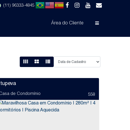
(11) 96333-4845
Área do Cliente
Itupeva
Casa de Condomínio
558