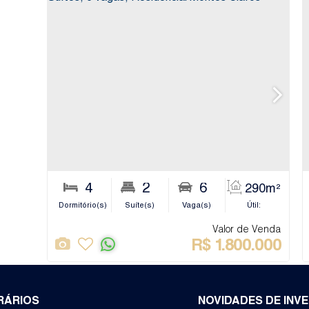
4
2
6
290m²
m
Dormitório(s)
Suíte(s)
Vaga(s)
Útil:
Banhe
Valor de Venda
R$
1.800.000
RÁRIOS
NOVIDADES DE INV