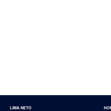
Medeiros (1)
Itupeva (1)
Morro Alto (1)
Valor do Imóvel
De
Até
Distância do Mar
De
m
Até
Quartos
3+
4+
1+
2+
5+
LIMA NETO
HO
Banheiros