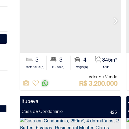
3
3
4
345m²
Dormitório(s)
Suíte(s)
Vaga(s)
Útil:
Banhe
Valor de Venda
R$
3.200.000
Itupeva
Casa de Condomínio
425