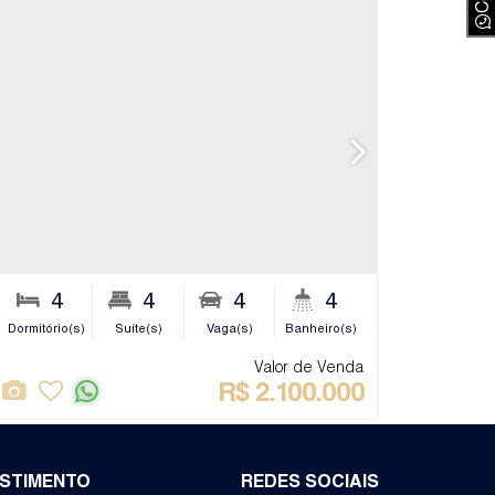
7
4
2
4
4
4
2
290m²
iro(s)
Dormitório(s)
Sala(s)
Suíte(s)
Privativo:
Vaga(s)
Banheiro(s)
Sala(s)
Pri
Valor de Venda
R$
2.100.000
ESTIMENTO
REDES SOCIAIS