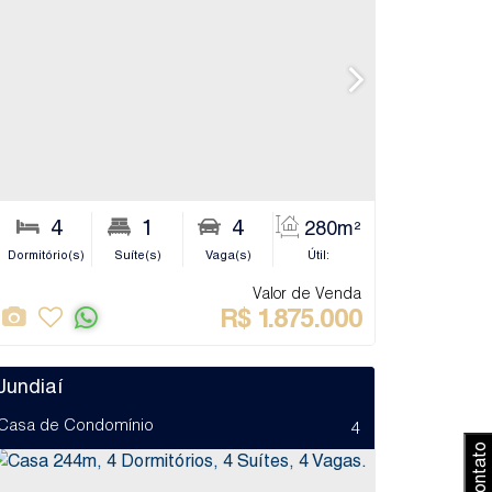
6
4
2
1
4
4
511m²
280m²
iro(s)
Dormitório(s)
Sala(s)
Suíte(s)
Terreno:
Vaga(s)
Útil:
Banheiro(s)
Sa
Valor de Venda
R$
1.875.000
Jundiaí
Casa de Condomínio
4
Contato