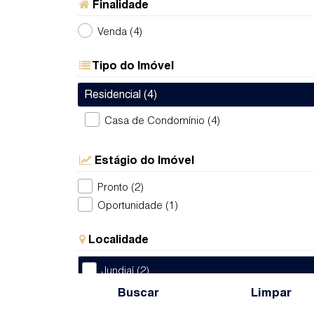
Finalidade
Venda (4)
Tipo do Imóvel
Residencial (4)
Casa de Condomínio (4)
Estágio do Imóvel
Pronto (2)
Oportunidade (1)
Localidade
Jundiaí (2)
Buscar
Limpar
Engordadouro (1)