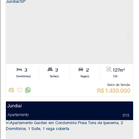
Jundiaí
Apartamento
3
3
2
Dormitório(s)
Suíte(s)
Vaga(s)