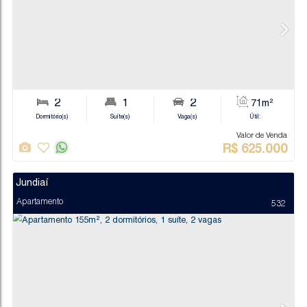
2
1
1
Dormitório(s)
Suíte(s)
Vaga(s)
Va
R$
6
Jundiaí
Apartamento