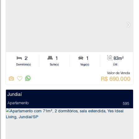
Va
R$
1.
Jundiaí
Apartamento