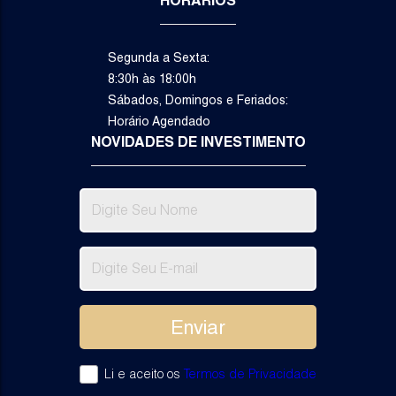
HORÁRIOS
Segunda a Sexta:
8:30h às 18:00h
Sábados, Domingos e Feriados:
Horário Agendado
NOVIDADES DE INVESTIMENTO
2
1
3
Dormitório(s)
Suíte(s)
Vaga(s)
Va
R$
1.
Li e aceito os
Termos de Privacidade