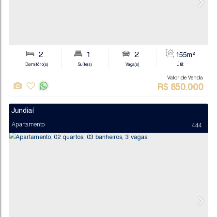
2
1
2
Dormitório(s)
Suíte(s)
Vaga(s)
Va
R$
6
Jundiaí
Apartamento