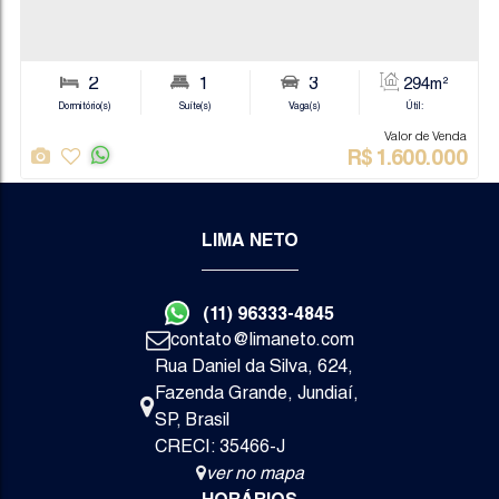
2
1
2
Dormitório(s)
Suíte(s)
Vaga(s)
Va
LIMA NETO
R$
8
(11) 96333-4845
Jundiaí
contato@limaneto.com
Apartamento
Rua Daniel da Silva
,
624
,
Fazenda Grande
,
Jundiaí
,
SP
,
Brasil
CRECI: 35466-J
ver no mapa