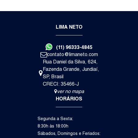
3
3
2
LIMA NETO
Dormitório(s)
Suíte(s)
Vaga(s)
Va
(11) 96333-4845
R$
1.
contato@limaneto.com
Rua Daniel da Silva
,
624
,
Itupeva
Fazenda Grande
,
Jundiaí
,
SP
,
Brasil
Casa de Condomínio
CRECI: 35466-J
ver no mapa
HORÁRIOS
Segunda a Sexta:
8:30h às 18:00h
Sábados, Domingos e Feriados: